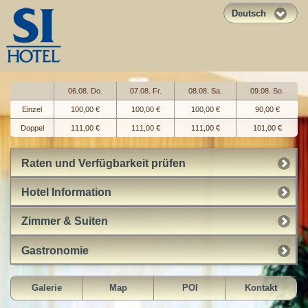
Deutsch
06.08. Do.
07.08. Fr.
08.08. Sa.
09.08. So.
Einzel
100,00 €
100,00 €
100,00 €
90,00 €
Doppel
111,00 €
111,00 €
111,00 €
101,00 €
Raten und Verfügbarkeit prüfen
Hotel Information
Zimmer & Suiten
Gastronomie
Galerie
Map
POI
Kontakt