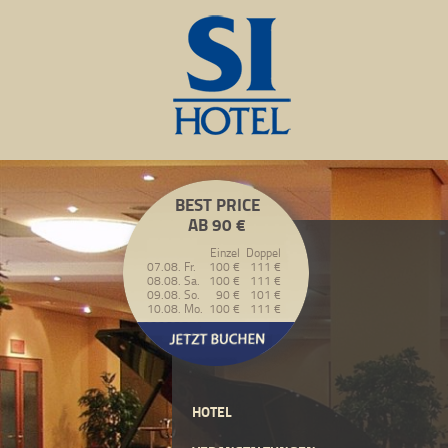
BEST PRICE
AB 90 €
Einzel
Doppel
07.08. Fr.
100 €
111 €
08.08. Sa.
100 €
111 €
09.08. So.
90 €
101 €
10.08. Mo.
100 €
111 €
HOTEL