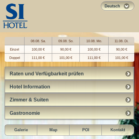
Deutsch
08.08. Sa.
09.08. So.
10.08. Mo.
11.08. Di.
Einzel
100,00 €
90,00 €
100,00 €
90,00 €
Doppel
111,00 €
101,00 €
111,00 €
101,00 €
Raten und Verfügbarkeit prüfen
Hotel Information
Zimmer & Suiten
Gastronomie
Galerie
Map
POI
Kontakt