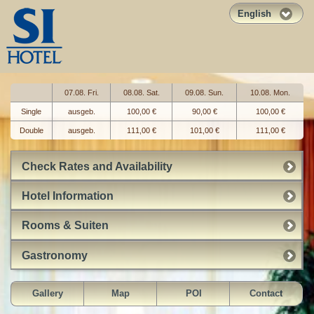
English
07.08. Fri.
08.08. Sat.
09.08. Sun.
10.08. Mon.
Single
ausgeb.
100,00 €
90,00 €
100,00 €
Double
ausgeb.
111,00 €
101,00 €
111,00 €
Check Rates and Availability
Hotel Information
Rooms & Suiten
Gastronomy
Gallery
Map
POI
Contact