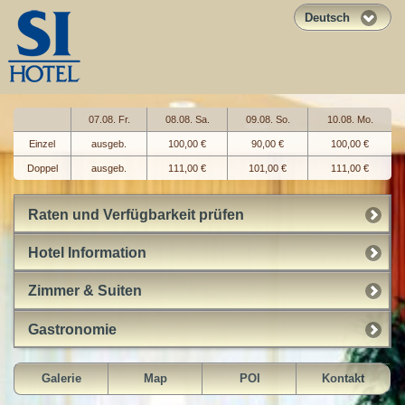
Deutsch
07.08. Fr.
08.08. Sa.
09.08. So.
10.08. Mo.
Einzel
ausgeb.
100,00 €
90,00 €
100,00 €
Doppel
ausgeb.
111,00 €
101,00 €
111,00 €
Raten und Verfügbarkeit prüfen
Hotel Information
Zimmer & Suiten
Gastronomie
Galerie
Map
POI
Kontakt