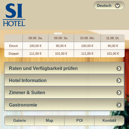
Deutsch
08.08. Sa.
09.08. So.
10.08. Mo.
11.08. Di.
Einzel
100,00 €
90,00 €
100,00 €
90,00 €
Doppel
111,00 €
101,00 €
111,00 €
101,00 €
Raten und Verfügbarkeit prüfen
Hotel Information
Zimmer & Suiten
Gastronomie
Galerie
Map
POI
Kontakt