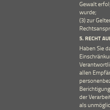
Gewalt erfol
wurde;
(3) zur Gel
Rechtsanspr
5. RECHT A
Haben Sie da
Einschränku
Verantwortli
allen Empfän
personenbez
Berichtigun
der Verarbei
als unmögli