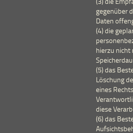
(3) die Emp
gegenüber d
Daten offen
(4) die gepl
personenbez
hierzu nicht 
Speicherdau
(5) das Best
Löschung de
eines Recht
Verantwortl
diese Verarb
(6) das Best
Aufsichtsbe