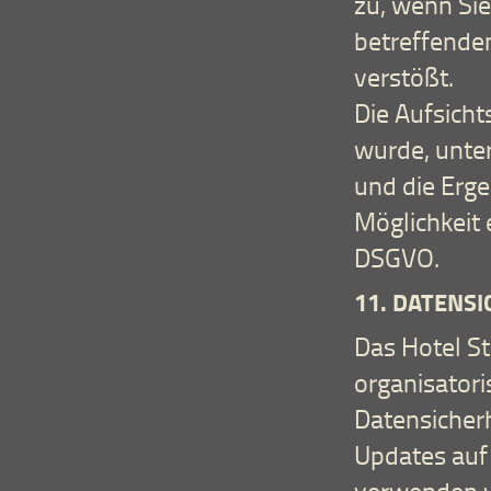
zu, wenn Sie
betreffende
verstößt.
Die Aufsicht
wurde, unte
und die Erge
Möglichkeit 
DSGVO.
11. DATENS
Das Hotel Ste
organisator
Datensicher
Updates auf
verwenden w