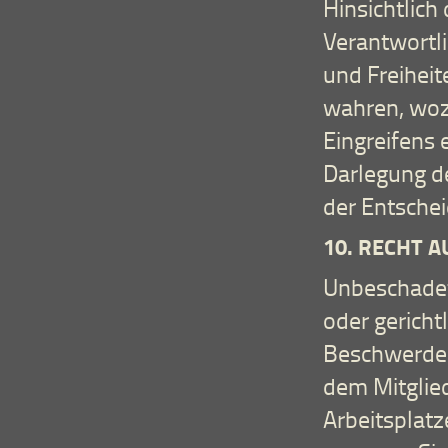
Hinsichtlich 
Verantwort
und Freiheit
wahren, woz
Eingreifens 
Darlegung d
der Entschei
10. RECHT 
Unbeschadet
oder gericht
Beschwerde 
dem Mitglied
Arbeitsplat