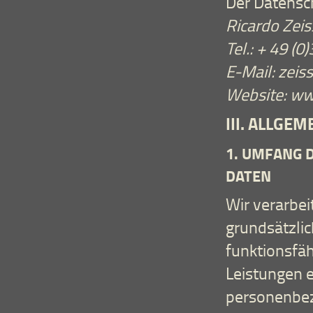
Der Datensch
Ricardo Zeis
Tel.: + 49 (
E-Mail: zeis
Website: ww
III. ALLGE
1. UMFANG 
DATEN
Wir verarbe
grundsätzlic
funktionsfä
Leistungen e
personenbez