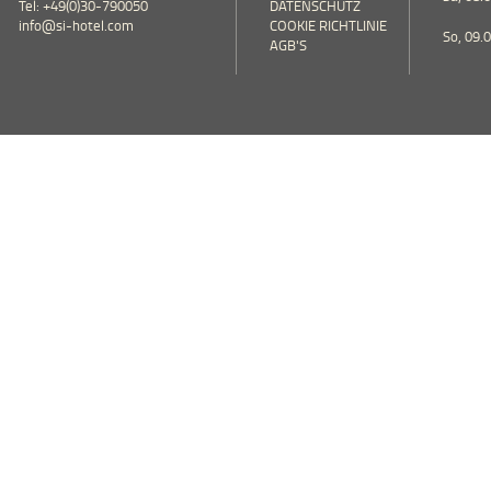
Tel: +49(0)30-790050
DATENSCHUTZ
info@si-hotel.com
COOKIE RICHTLINIE
So, 09.
AGB'S