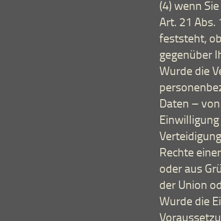
(4) wenn Si
Art. 21 Abs.
feststeht, o
gegenüber I
Wurde die Ve
personenbez
Daten – von 
Einwilligun
Verteidigun
Rechte einer
oder aus Grü
der Union od
Wurde die Ei
Voraussetzu