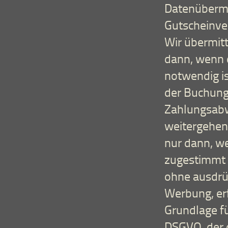
Datenübermi
Gutscheinve
Wir übermit
dann, wenn 
notwendig is
der Buchung
Zahlungsabwi
weitergehend
nur dann, we
zugestimmt h
ohne ausdrüc
Werbung, erf
Grundlage für
DSGVO, der d