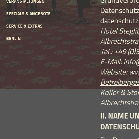
VERANSTALTUNGEN
Datenschutz
SPECIALS & ANGEBOTE
datenschutzr
SERVICE & EXTRAS
Hotel Steglit
BERLIN
Albrechtstra
Tel.: +49 (0
E-Mail: inf
Website: ww
Betreiberges
Köller & St
Albrechtstra
II. NAME U
DATENSCH