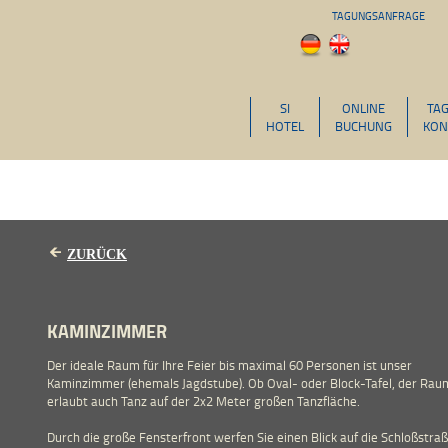
TAGUNGSANFRAGE
SI
ONLINE
TA
HOTEL
BUCHUNG
KON
ZURÜCK
KAMINZIMMER
Der ideale Raum für Ihre Feier bis maximal 60 Personen ist unser
Kaminzimmer (ehemals Jagdstube). Ob Oval- oder Block-Tafel, der Rau
erlaubt auch Tanz auf der 2x2 Meter großen Tanzfläche.
Durch die große Fensterfront werfen Sie einen Blick auf die Schloßstra