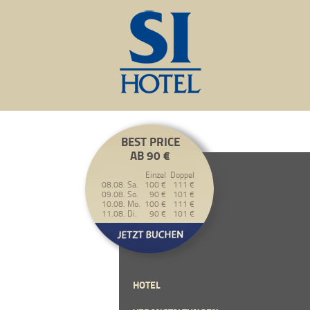
BEST PRICE
AB 90 €
Einzel
Doppel
08.08. Sa.
100 €
111 €
09.08. So.
90 €
101 €
10.08. Mo.
100 €
111 €
11.08. Di.
90 €
101 €
HOTEL