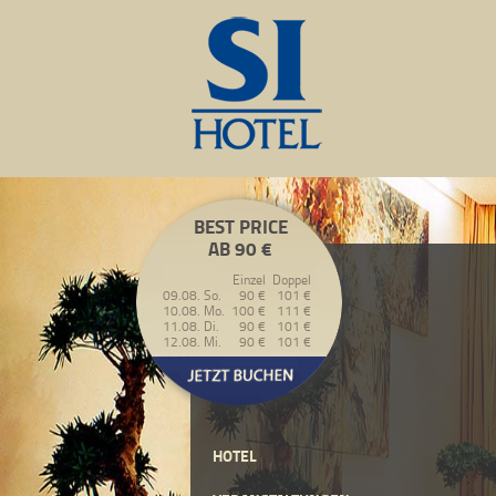
BEST PRICE
AB 90 €
Einzel
Doppel
09.08. So.
90 €
101 €
10.08. Mo.
100 €
111 €
11.08. Di.
90 €
101 €
12.08. Mi.
90 €
101 €
HOTEL