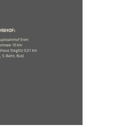
HNHOF:
auptbahnhof 9 km
annsee 10 km
thaus Steglitz 0,01 km
 S-Bahn, Bus)