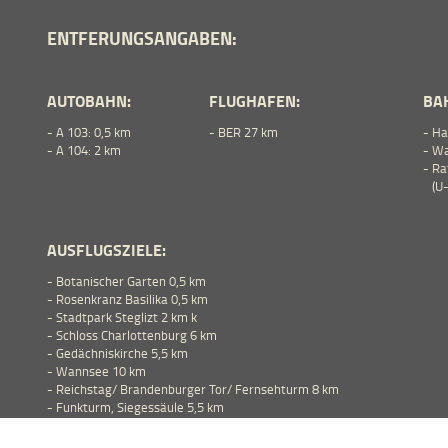
ENTFERUNGSANGABEN:
AUTOBAHN:
FLUGHAFEN:
BA
- A 103: 0,5 km
- BER 27 km
- H
- A 104: 2 km
- W
- Ra
(U-,
AUSFLUGSZIELE:
- Botanischer Garten 0,5 km
- Rosenkranz Basilika 0,5 km
- Stadtpark Steglizt 2 km k
- Schloss Charlottenburg 6 km
- Gedächniskirche 5,5 km
- Wannsee 10 km
- Reichstag/ Brandenburger Tor/ Fernsehturm 8 km
- Funkturm, Siegessäule 5,5 km