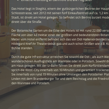
Das Hotel liegt in Steglitz, einem der gutbürgerlichen Bezirke der Haup
Schlossstrasse, seit 2012 mit seinen fünf Einkaufzentren auf ca. 1,2 k
Stadt, ist direkt am Hotel gelegen. So befindet sich Berlins zurzeit m
direkt über die Straße.
Der Botanische Garten um die Ecke des Hotels ist mit rund 22.000 vers
Fläche von über 43 Hektar einer der größten und bedeutendsten Botan
Meter vom Hotel entfernt befindet sich das von Didi Hallervorden betr
Hildegard Knef ihr Theaterdebüt gab und auch schon Größen wie z.B. Kl
Bühne standen.
Durch die gute Infrastruktur erreichen Sie sowohl die Ost-, als auch W
wunderschönen Ausflugsziele am Wannsee oder in Potsdam. Sowohl die U
am Haus gelegen. Mit der U-Bahn fahren Sie direkt zum Kurfürstenda
sprich die West-City innerhalb von 10 Minuten und garantiert trocken
Sie innerhalb von rund 15 Minuten ohne Umsteigen den Potsdamer Plat
Linden mit dem Brandenburger Tor und dem Reichstag und die Friedrich
den Wannsee und Potsdam.