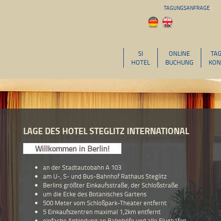
TAGUNGSANFRAGE
SI
ONLINE
TA
HOTEL
BUCHUNG
KON
LAGE DES HOTEL STEGLITZ INTERNATIONAL
Willkommen in Berlin!
an der Stadtautobahn A 103
am U-, S- und Bus-Bahnhof Rathaus Steglitz
Berlins größter Einkaufsstraße, der Schloßstraße
um die Ecke des Botanisches Gartens
500 Meter vom Schloßpark-Theater entfernt
5 Einkaufszentren maximal 1,2km entfernt
einfache Anbindung an Bahnhöfe und alle Flughäfen