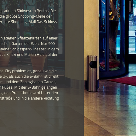
tstadt, im Südwesten Berlins. Die
m die größte Shopping-Meile der
odernste Shopping-Mall Das Schloss
chiedenen Pflanzenarten auf einer
ischen Garten der Welt. Nur 500
iebene Schlosspark-Theater, in dem
aus Kinski und Martin Held auf der
est-City problemlos, genau wie die
-, als auch die S-Bahn ist direkt
mm und dem Zoologischen Garten,
en Fußes. Mit der S-Bahn gelangen
z, den Prachtboulevard Unter den
straße und in die andere Richtung