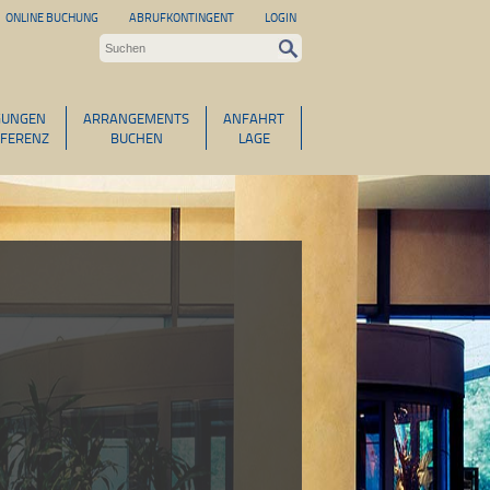
ONLINE BUCHUNG
ABRUFKONTINGENT
LOGIN
GUNGEN
ARRANGEMENTS
ANFAHRT
FERENZ
BUCHEN
LAGE