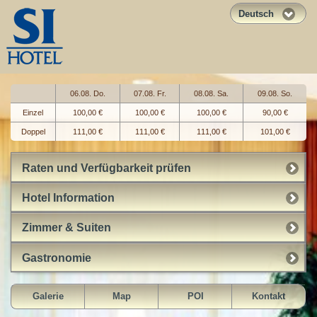
Deutsch
06.08. Do.
07.08. Fr.
08.08. Sa.
09.08. So.
Einzel
100,00 €
100,00 €
100,00 €
90,00 €
Doppel
111,00 €
111,00 €
111,00 €
101,00 €
Raten und Verfügbarkeit prüfen
Hotel Information
Zimmer & Suiten
Gastronomie
Galerie
Map
POI
Kontakt