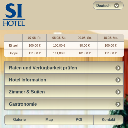
Deutsch
07.08. Fr.
08.08. Sa.
09.08. So.
10.08. Mo.
Einzel
100,00 €
100,00 €
90,00 €
100,00 €
Doppel
111,00 €
111,00 €
101,00 €
111,00 €
Raten und Verfügbarkeit prüfen
Hotel Information
Zimmer & Suiten
Gastronomie
Galerie
Map
POI
Kontakt