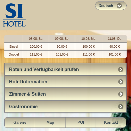
Deutsch
08.08. Sa.
09.08. So.
10.08. Mo.
11.08. Di.
Einzel
100,00 €
90,00 €
100,00 €
90,00 €
Doppel
111,00 €
101,00 €
111,00 €
101,00 €
Raten und Verfügbarkeit prüfen
Hotel Information
Zimmer & Suiten
Gastronomie
Galerie
Map
POI
Kontakt