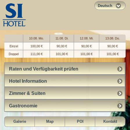
Deutsch
10.08. Mo.
11.08. Di.
12.08. Mi.
13.08. Do.
Einzel
100,00 €
90,00 €
90,00 €
90,00 €
Doppel
111,00 €
101,00 €
101,00 €
101,00 €
Raten und Verfügbarkeit prüfen
Hotel Information
Zimmer & Suiten
Gastronomie
Galerie
Map
POI
Kontakt