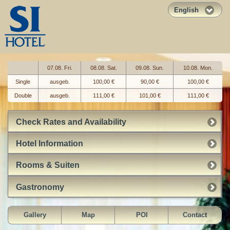
English
07.08. Fri.
08.08. Sat.
09.08. Sun.
10.08. Mon.
Single
ausgeb.
100,00 €
90,00 €
100,00 €
Double
ausgeb.
111,00 €
101,00 €
111,00 €
Check Rates and Availability
Hotel Information
Rooms & Suiten
Gastronomy
Gallery
Map
POI
Contact