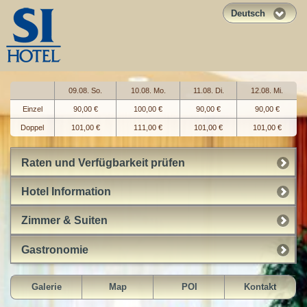
Deutsch
09.08. So.
10.08. Mo.
11.08. Di.
12.08. Mi.
Einzel
90,00 €
100,00 €
90,00 €
90,00 €
Doppel
101,00 €
111,00 €
101,00 €
101,00 €
Raten und Verfügbarkeit prüfen
Hotel Information
Zimmer & Suiten
Gastronomie
Galerie
Map
POI
Kontakt